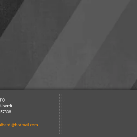
TO
Alberdi
457308
alberdi@hotmail.com